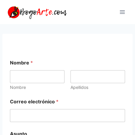
Saltar
al
contenido
Nombre
*
Nombre
Apellidos
Correo electrónico
*
A
Asunto