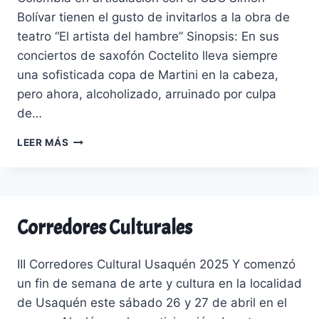
Bolívar tienen el gusto de invitarlos a la obra de
teatro “El artista del hambre” Sinopsis: En sus
conciertos de saxofón Coctelito lleva siempre
una sofisticada copa de Martini en la cabeza,
pero ahora, alcoholizado, arruinado por culpa
de…
“EL
LEER MÁS
ARTISTA
DEL
HAMBRE”
EN
EL
Corredores Culturales
TEATRO
DE
SERVITA
III Corredores Cultural Usaquén 2025 Y comenzó
USAQUÉN.
un fin de semana de arte y cultura en la localidad
de Usaquén este sábado 26 y 27 de abril en el