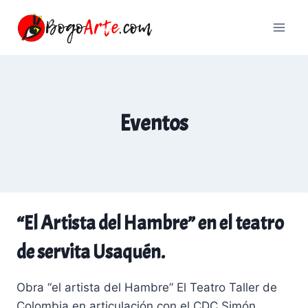
Saltar
al
contenido
Eventos
“El Artista del Hambre” en el teatro
de servita Usaquén.
Obra “el artista del Hambre” El Teatro Taller de
Colombia en articulación con el CDC Simón